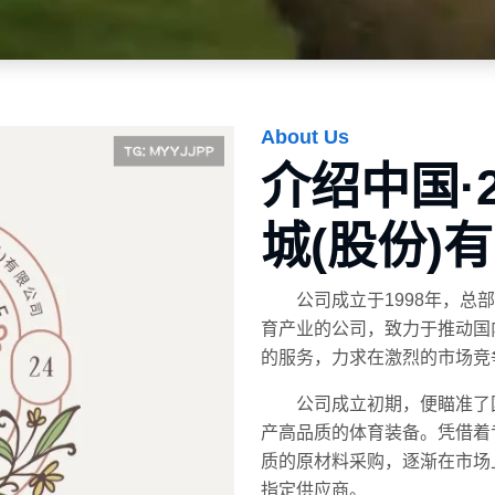
About Us
介绍中国·2
城(股份)
公司成立于1998年，
育产业的公司，致力于推动国
的服务，力求在激烈的市场竞
公司成立初期，便瞄准了
产高品质的体育装备。凭借着
质的原材料采购，逐渐在市场
指定供应商。