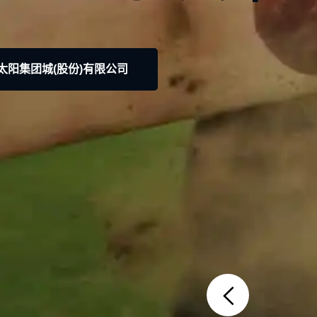
cn太阳集团城(股份)有限公司