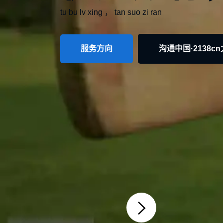
tu bu lv xing ， tan suo zi ran
服务方向
沟通中国·2138