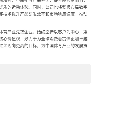
新精神，不断拓展产品种类，提升品牌影响力，
优质的运动体验。同时，公司也将积极布局数字
能技术提升产品研发效率和市场响应速度，推动
体育产业先锋企业，始终坚持以客户为中心，秉
核心价值观，致力于为全球消费者提供更加卓越
继续迈向更高的目标，为中国体育产业的发展贡